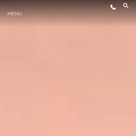
WYDARZENIA
MENU
STYL ŻYCIA
INNOWACJA
PRZEDSIĘBIORSTWO
ZESPÓŁ
TRADYCJA