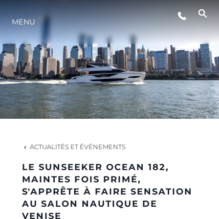
ÉVÉNEMENTS
MENU
STYLE DE VIE
L'INNOVATION
LA SOCIÉTÉ
ACTUALITÉS ET ÉVÉNEMENTS
NOTRE ÉQUIPE
LE SUNSEEKER OCEAN 182,
MAINTES FOIS PRIMÉ,
S'APPRÊTE À FAIRE SENSATION
NOTRE HÉRITAGE
AU SALON NAUTIQUE DE
VENISE