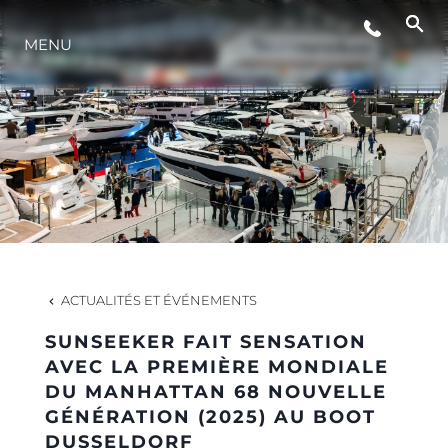
ÉVÉNEMENTS
MENU
STYLE DE VIE
L'INNOVATION
LA SOCIÉTÉ
ACTUALITÉS ET ÉVÉNEMENTS
NOTRE ÉQUIPE
SUNSEEKER FAIT SENSATION
AVEC LA PREMIÈRE MONDIALE
DU MANHATTAN 68 NOUVELLE
NOTRE HÉRITAGE
GÉNÉRATION (2025) AU BOOT
DUSSELDORF