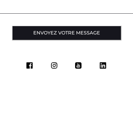
ENVOYEZ VOTRE MESSAGE