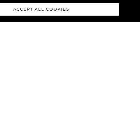
ACCEPT ALL COOKIES