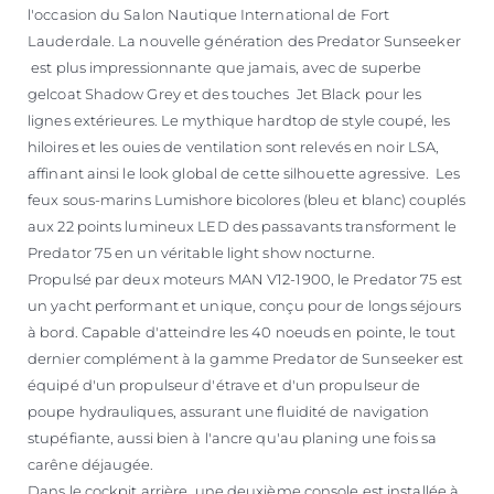
l'occasion du Salon Nautique International de Fort
Lauderdale. La nouvelle génération des Predator Sunseeker
est plus impressionnante que jamais, avec de superbe
gelcoat Shadow Grey et des touches Jet Black pour les
lignes extérieures. Le mythique hardtop de style coupé, les
hiloires et les ouies de ventilation sont relevés en noir LSA,
affinant ainsi le look global de cette silhouette agressive. Les
feux sous-marins Lumishore bicolores (bleu et blanc) couplés
aux 22 points lumineux LED des passavants transforment le
Predator 75 en un véritable light show nocturne.
Propulsé par deux moteurs MAN V12-1900, le Predator 75 est
un yacht performant et unique, conçu pour de longs séjours
à bord. Capable d'atteindre les 40 noeuds en pointe, le tout
dernier complément à la gamme Predator de Sunseeker est
équipé d'un propulseur d'étrave et d'un propulseur de
poupe hydrauliques, assurant une fluidité de navigation
stupéfiante, aussi bien à l'ancre qu'au planing une fois sa
carêne déjaugée.
Dans le cockpit arrière, une deuxième console est installée à