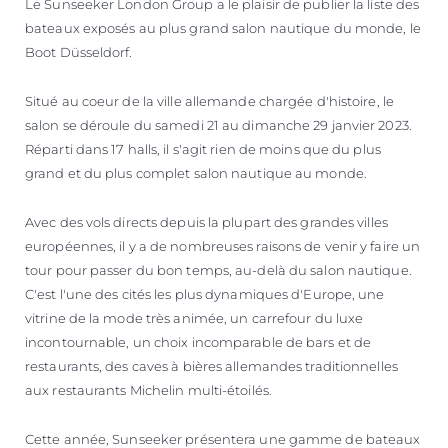
Le Sunseeker London Group a le plaisir de publier la liste des
ESTIMEZ VOTRE BATEAU
bateaux exposés au plus grand salon nautique du monde, le
Boot Düsseldorf.
Situé au coeur de la ville allemande chargée d'histoire, le
salon se déroule du samedi 21 au dimanche 29 janvier 2023.
Réparti dans 17 halls, il s'agit rien de moins que du plus
grand et du plus complet salon nautique au monde.
Avec des vols directs depuis la plupart des grandes villes
européennes, il y a de nombreuses raisons de venir y faire un
tour pour passer du bon temps, au-delà du salon nautique.
C'est l'une des cités les plus dynamiques d'Europe, une
vitrine de la mode très animée, un carrefour du luxe
incontournable, un choix incomparable de bars et de
restaurants, des caves à bières allemandes traditionnelles
aux restaurants Michelin multi-étoilés.
Cette année, Sunseeker présentera une gamme de bateaux