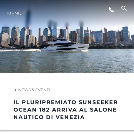
EVENTI
MENU
LIFESTYLE
INNOVAZIONE
L'AZIENDA
NEWS & EVENTI
IL TEAM
IL PLURIPREMIATO SUNSEEKER
OCEAN 182 ARRIVA AL SALONE
NAUTICO DI VENEZIA
HERITAGE