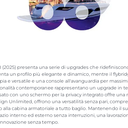
2025) presenta una serie di upgrades che ridefiniscono l
enta un profilo più elegante e dinamico, mentre il flybri
a e versatile e una console all'avanguardia per massimizza
 tonalità contemporanee rappresentano un upgrade in te
sato con uno schermo per la privacy integrato offre una m
esign Unlimited, offrono una versatilità senza pari, compre
 alla cabina armatoriale a tutto baglio. Mantenendo il s
zio interno ed esterno senza interruzioni, una lavorazio
 innovazione senza tempo.