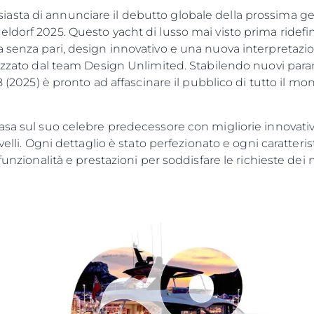
asta di annunciare il debutto globale della prossima g
ldorf 2025. Questo yacht di lusso mai visto prima ridef
 senza pari, design innovativo e una nuova interpretazion
lizzato dal team Design Unlimited. Stabilendo nuovi param
8 (2025) è pronto ad affascinare il pubblico di tutto il m
asa sul suo celebre predecessore con migliorie innovativ
velli. Ogni dettaglio è stato perfezionato e ogni caratteris
funzionalità e prestazioni per soddisfare le richieste dei 