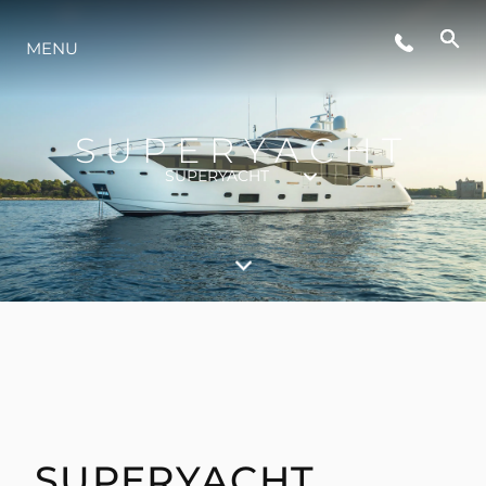
ÉVÉNEMENTS
MENU
STYLE DE VIE
SUPERYACHT
SUPERYACHT
L'INNOVATION
LA SOCIÉTÉ
NOTRE ÉQUIPE
NOTRE HÉRITAGE
SUPERYACHT