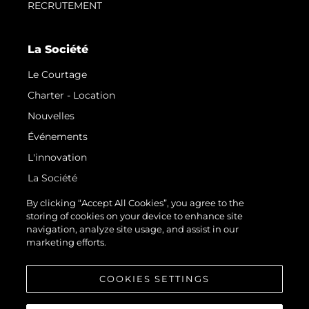
RECRUTEMENT
La Société
Le Courtage
Charter - Location
Nouvelles
Événements
L'innovation
La Société
Notre Équipe
By clicking “Accept All Cookies”, you agree to the
storing of cookies on your device to enhance site
Style De Vie
navigation, analyze site usage, and assist in our
Notre Héritage
marketing efforts.
Estimez Votre Bateau
COOKIES SETTINGS