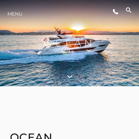
ÉVÉNEMENTS
MENU
STYLE DE VIE
OCEAN
OCEAN
L'INNOVATION
LA SOCIÉTÉ
NOTRE ÉQUIPE
NOTRE HÉRITAGE
OCEAN