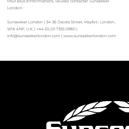
Pour plus d'informations, veuillez contacter Sunseeker
London :
Sunseeker London | 34-36 Davies Street, Mayfair, London,
W1K 4NF, U.K. | +44 (0) 20 7355 0980 |
info@sunseekerlondon.com | www.sunseekerlondon.com