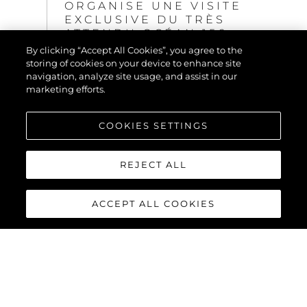
ORGANISE UNE VISITE
EXCLUSIVE DU TRÈS
ATTENDU OCÉAN 156
By clicking “Accept All Cookies”, you agree to the
EXPLOREZ
storing of cookies on your device to enhance site
navigation, analyze site usage, and assist in our
marketing efforts.
COOKIES SETTINGS
REJECT ALL
ACCEPT ALL COOKIES
ÉVÉNEMENTS
LE SUNSEEKER OCEAN
182, MAINTES FOIS
PRIMÉ, S'APPRÊTE À
FAIRE SENSATION AU
SALON NAUTIQUE DE