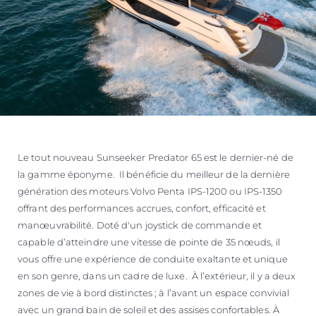
Le tout nouveau Sunseeker Predator 65 est le dernier-né de
la gamme éponyme. Il bénéficie du meilleur de la dernière
génération des moteurs Volvo Penta IPS-1200 ou IPS-1350
offrant des performances accrues, confort, efficacité et
manœuvrabilité. Doté d'un joystick de commande et
capable d’atteindre une vitesse de pointe de 35 nœuds, il
vous offre une expérience de conduite exaltante et unique
en son genre, dans un cadre de luxe. À l’extérieur, il y a deux
zones de vie à bord distinctes ; à l’avant un espace convivial
avec un grand bain de soleil et des assises confortables. À