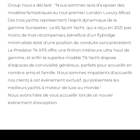
Group nous a déclaré : "Nous sommes ravis d’exposer des
modèles fantastiques au tout premier London Luxury Afloat.
Ces trois yachts représentent l’esprit dynamique de la
gamme Sunseeker. Le 65 Sport Yacht, qui a reçu en 2021 pas
moins de trois récompenses, bénéficie d'un flybridge
minimaliste doté d’une position de conduite sans précédent.
Le Predator 74 XPS offre une finition intérieure ultra haut de
gamme, et enfin le superbe modèle 76 Yacht dispose
d’espaces de convivialité généreux, parfaits pour accueillir en
nombre amis et famille. Nous sommes impatients d'accueillir
nos clients à cet événement exclusif, qui présentera les
meilleurs yachts à moteur de luxe au monde."
Nous avons hâte de vous accueillir lors de ce nouvel
événement d’exception.