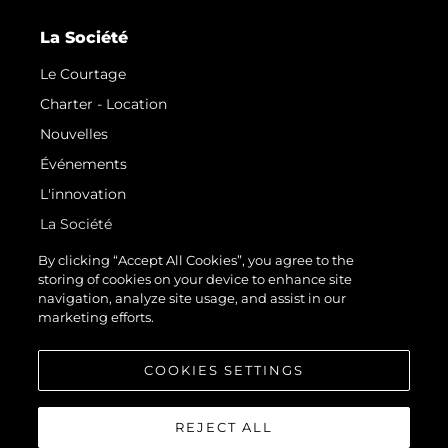
La Société
Le Courtage
Charter - Location
Nouvelles
Événements
L'innovation
La Société
Notre Équipe
By clicking “Accept All Cookies”, you agree to the
storing of cookies on your device to enhance site
Style De Vie
navigation, analyze site usage, and assist in our
Notre Héritage
marketing efforts.
Estimez Votre Bateau
COOKIES SETTINGS
REJECT ALL