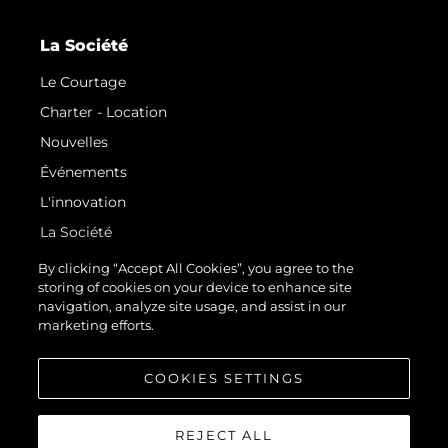
La Société
Le Courtage
Charter - Location
Nouvelles
Événements
L'innovation
La Société
Notre Équipe
By clicking “Accept All Cookies”, you agree to the
storing of cookies on your device to enhance site
Style De Vie
navigation, analyze site usage, and assist in our
Notre Héritage
marketing efforts.
Estimez Votre Bateau
COOKIES SETTINGS
REJECT ALL