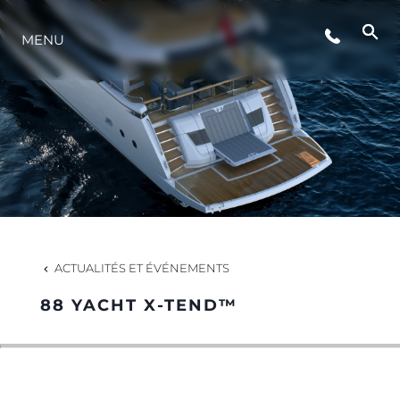
ÉVÉNEMENTS
MENU
STYLE DE VIE
L'INNOVATION
LA SOCIÉTÉ
ACTUALITÉS ET ÉVÉNEMENTS
NOTRE ÉQUIPE
88 YACHT X-TEND™
NOTRE HÉRITAGE