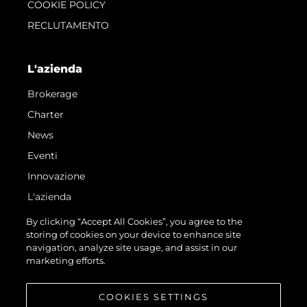
COOKIE POLICY
RECLUTAMENTO
L'azienda
Brokerage
Charter
News
Eventi
Innovazione
L'azienda
Il Team
By clicking “Accept All Cookies”, you agree to the
storing of cookies on your device to enhance site
Lifestyle
navigation, analyze site usage, and assist in our
Heritage
marketing efforts.
Valuta La Tua Imbarcazione
COOKIES SETTINGS