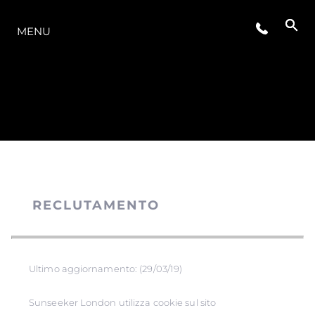
LA GAMMA
MENU
RECLUTAMENTO
Ultimo aggiornamento: (29/03/19)
Sunseeker London utilizza cookie sul sito