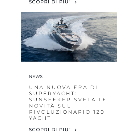
SCOPRI DI PIU'
By clicking “Accept All Cookies”, you agree to the
storing of cookies on your device to enhance site
navigation, analyze site usage, and assist in our
marketing efforts.
NEWS
UNA NUOVA ERA DI
COOKIES SETTINGS
SUPERYACHT:
SUNSEEKER SVELA LE
NOVITÀ SUL
REJECT ALL
RIVOLUZIONARIO 120
YACHT
ACCEPT ALL COOKIES
SCOPRI DI PIU'