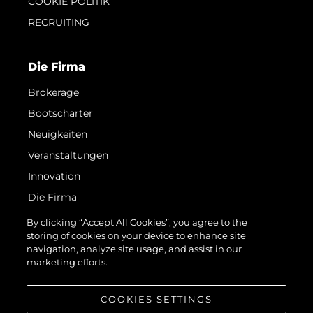
COOKIE POLITIK
RECRUITING
Die Firma
Brokerage
Bootscharter
Neuigkeiten
Veranstaltungen
Innovation
Die Firma
Das Team
By clicking “Accept All Cookies”, you agree to the
storing of cookies on your device to enhance site
Lifestyle
navigation, analyze site usage, and assist in our
Geschichte
marketing efforts.
Bewerten Sie Ihr Boot
COOKIES SETTINGS