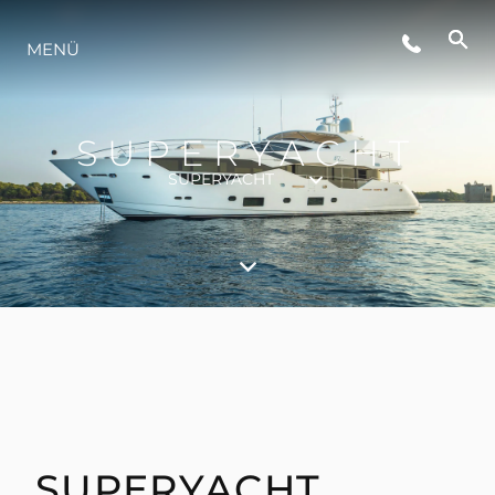
VERANSTALTUNGEN
MENÜ
LIFESTYLE
SUPERYACHT
SUPERYACHT
INNOVATION
DIE FIRMA
DAS TEAM
GESCHICHTE
SUPERYACHT