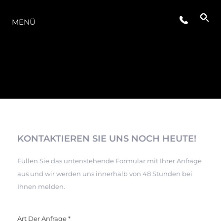
DIE MODELLREIHE
MENÜ
KONTAKTIEREN SIE UNS NOCH HEUTE!
Füllen Sie das untenstehende Formular mit Ihrer Anfrage
aus und wir werden uns innerhalb von 48 Stunden bei
Ihnen melden.
Art Der Anfrage
*