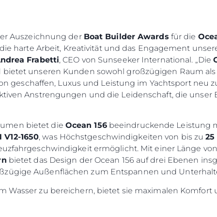
 der Auszeichnung der
Boat Builder Awards
für die
Ocea
r die harte Arbeit, Kreativität und das Engagement uns
ndrea Frabetti
, CEO von Sunseeker International. „Die
d bietet unseren Kunden sowohl großzügigen Raum als 
ision geschaffen, Luxus und Leistung im Yachtsport neu z
ektiven Anstrengungen und die Leidenschaft, die unse
umen bietet die
Ocean 156
beeindruckende Leistung m
 V12-1650
, was Höchstgeschwindigkeiten von bis zu
25
euzfahrgeschwindigkeit ermöglicht. Mit einer Länge vo
rn
bietet das Design der Ocean 156 auf drei Ebenen in
oßzügige Außenflächen zum Entspannen und Unterhalt
m Wasser zu bereichern, bietet sie maximalen Komfort u