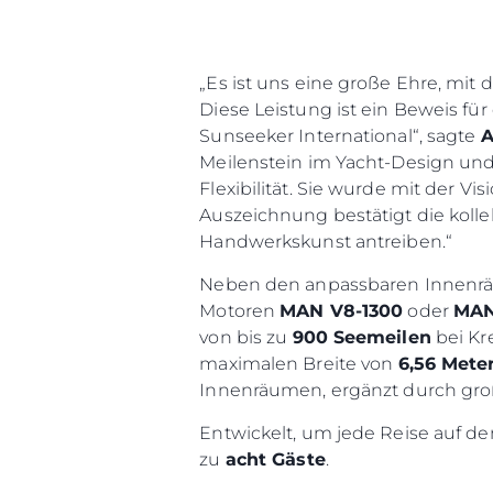
„Es ist uns eine große Ehre, mit
Diese Leistung ist ein Beweis fü
Sunseeker International“, sagte
A
Meilenstein im Yacht-Design un
Flexibilität. Sie wurde mit der V
Auszeichnung bestätigt die koll
Handwerkskunst antreiben.“
Neben den anpassbaren Innenrä
Motoren
MAN V8-1300
oder
MAN
von bis zu
900 Seemeilen
bei Kr
maximalen Breite von
6,56 Mete
Innenräumen, ergänzt durch gr
Entwickelt, um jede Reise auf de
zu
acht Gäste
.