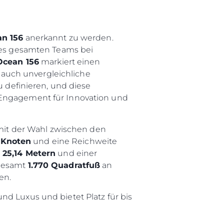
n 156
anerkannt zu werden.
eres gesamten Teams bei
Ocean 156
markiert einen
auch unvergleichliche
u definieren, und diese
r Engagement für Innovation und
it der Wahl zwischen den
 Knoten
und eine Reichweite
n
25,14 Metern
und einer
sgesamt
1.770 Quadratfuß
an
en.
nd Luxus und bietet Platz für bis