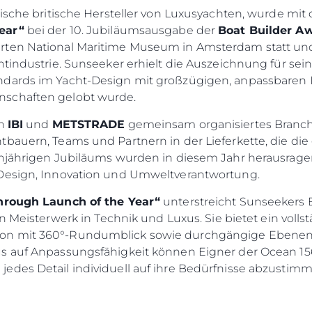
onische britische Hersteller von Luxusyachten, wurde m
ear“
bei der 10. Jubiläumsausgabe der
Boat Builder A
rten National Maritime Museum in Amsterdam statt und
htindustrie. Sunseeker erhielt die Auszeichnung für sei
ndards im Yacht-Design mit großzügigen, anpassbare
nschaften gelobt wurde.
on
IBI
und
METSTRADE
gemeinsam organisiertes Branch
bauern, Teams und Partnern in der Lieferkette, die die
hnjährigen Jubiläums wurden in diesem Jahr herausrage
 Design, Innovation und Umweltverantwortung.
hrough Launch of the Year“
unterstreicht Sunseekers
in Meisterwerk in Technik und Luxus. Sie bietet ein vol
on mit 360°-Rundumblick sowie durchgängige Ebenen f
s auf Anpassungsfähigkeit können Eigner der Ocean 156 
edes Detail individuell auf ihre Bedürfnisse abzustimm