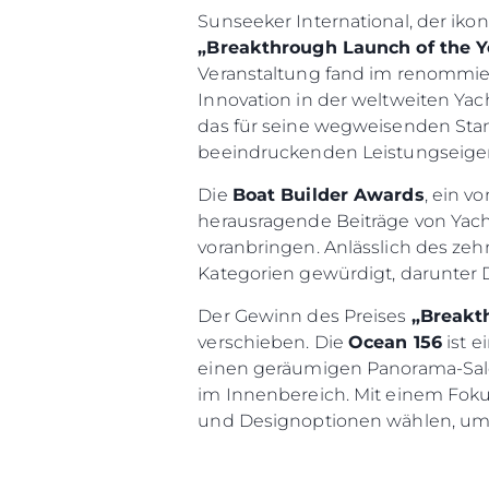
Sunseeker International, der ik
„Breakthrough Launch of the Y
Veranstaltung fand im renommie
Innovation in der weltweiten Yac
das für seine wegweisenden Sta
beeindruckenden Leistungseige
Die
Boat Builder Awards
, ein v
herausragende Beiträge von Yacht
voranbringen. Anlässlich des ze
Kategorien gewürdigt, darunter
Der Gewinn des Preises
„Breakt
verschieben. Die
Ocean 156
ist e
einen geräumigen Panorama-Sal
im Innenbereich. Mit einem Foku
und Designoptionen wählen, um j