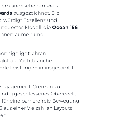
it dem angesehenen Preis
wards
ausgezeichnet. Die
 würdigt Exzellenz und
n neuestes Modell, die
Ocean 156
,
n Innenräumen und
enhighlight, ehren
 globale Yachtbranche
nde Leistungen in insgesamt 11
 Engagement, Grenzen zu
lständig geschlossenes Oberdeck,
ür eine barrierefreie Bewegung
aus einer Vielzahl an Layouts
en.