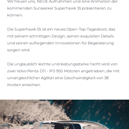
Wir freuen uns, NEUE Aufnahmen und eine Animation der
BEWERTEN SIE IHR BOOT
kommenden Sunseeker Superhawk 55 präsentieren zu
können.
Die Superhawk 55 ist ein neues Open-Top-Tagesboot, das
mit seinem schnittigen Design, seinen exquisiten Details
und seinen aufregenden Innovationen für Begeisterung
sorgen wird.
Die unglaublich leichte und leistungsstarke Yacht wird von
zwei Volvo Penta D11 - IPS 950 Motoren angetrieben, die mit
unvergleichlicher Agilität eine Geschwindigkeit von 38
Knoten erreichen.