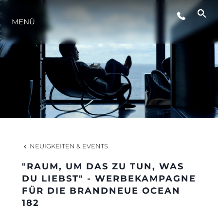
VERANSTALTUNGEN
MENÜ
LIFESTYLE
INNOVATION
DIE FIRMA
NEUIGKEITEN & EVENTS
DAS TEAM
"RAUM, UM DAS ZU TUN, WAS
DU LIEBST" - WERBEKAMPAGNE
FÜR DIE BRANDNEUE OCEAN
GESCHICHTE
182