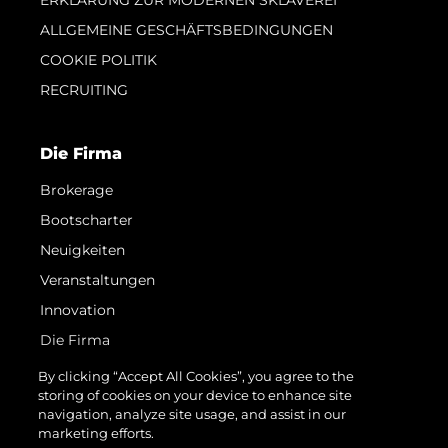
ERKLÄRUNG ZUR MODERNEN SKLAVEREI
ALLGEMEINE GESCHÄFTSBEDINGUNGEN
COOKIE POLITIK
RECRUITING
Die Firma
Brokerage
Bootscharter
Neuigkeiten
Veranstaltungen
Innovation
Die Firma
Das Team
By clicking “Accept All Cookies”, you agree to the
storing of cookies on your device to enhance site
Lifestyle
navigation, analyze site usage, and assist in our
Geschichte
marketing efforts.