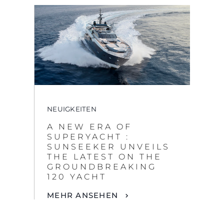
NEUIGKEITEN
A NEW ERA OF
SUPERYACHT :
By clicking “Accept All Cookies”, you agree to the
SUNSEEKER UNVEILS
storing of cookies on your device to enhance site
THE LATEST ON THE
navigation, analyze site usage, and assist in our
GROUNDBREAKING
marketing efforts.
120 YACHT
COOKIES SETTINGS
MEHR ANSEHEN
REJECT ALL
ACCEPT ALL COOKIES