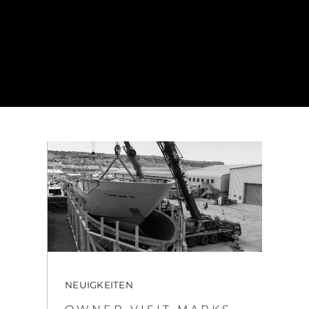
NEUIGKEITEN
OWNER VISIT MARKS
MAJOR MILESTONE
FOR SUNSEEKER 134
SUPERYACHT AT
OSPREY QUAY