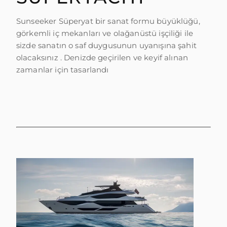
TEKNENIZIN PIYASA DEĞERINI
Sunseeker Süperyat bir sanat formu büyüklüğü,
ÖĞRENIN
görkemli iç mekanları ve olağanüstü işçiliği ile
sizde sanatın o saf duygusunun uyanışına şahit
olacaksınız . Denizde geçirilen ve keyif alınan
zamanlar için tasarlandı