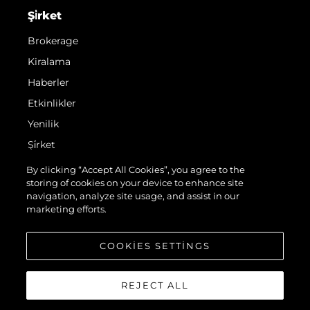
Şi̇rket
Brokerage
Kiralama
Haberler
Etkinlikler
Yenilik
Şi̇rket
Ekip
By clicking “Accept All Cookies”, you agree to the
storing of cookies on your device to enhance site
Yaşam Şekli̇
navigation, analyze site usage, and assist in our
Mi̇ras
marketing efforts.
Teknenizin Piyasa Değerini Öğrenin
COOKIES SETTINGS
REJECT ALL