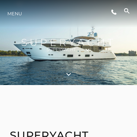
ETKINLIKLER
MENU
YAŞAM ŞEKLİ
SUPERYACHT
YENILIK
SUPERYACHT
ŞİRKET
EKIP
MİRAS
SUPERYACHT