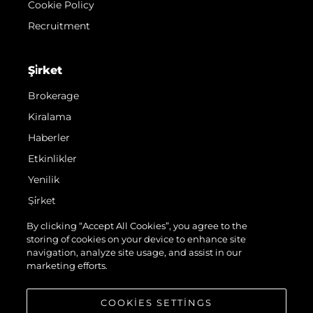
Cookie Policy
Recruitment
Şi̇rket
Brokerage
Kiralama
Haberler
Etkinlikler
Yenilik
Şi̇rket
Ekip
By clicking “Accept All Cookies”, you agree to the
storing of cookies on your device to enhance site
Yaşam Şekli̇
navigation, analyze site usage, and assist in our
Mi̇ras
marketing efforts.
Teknenizin Piyasa Değerini Öğrenin
COOKIES SETTINGS