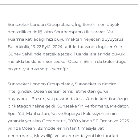
TEKNENIZIN PIYASA DEĞERINI
ÖĞRENIN
Sunseeker London Group olarak, İngiltere'nin en büyük
denizcilik etkinliği olan Southampton Uluslararası Yat
Fuarı'na katılacağımızı duyurmaktan heyecan duyuyoruz.
Bu etkinlik, 13-22 Eylül 2024 tarihleri arasında İngiltere'nin
Güney Sahili'nde gerçekleşecek. Fuarda, aralarında büyük
merakla beklenen Sunseeker Ocean 156'nın da bulunduğu
on yeni yatımızı sergileyeceğiz.
Sunseeker London Group olarak, Sunseeker'ın devrim
niteliğindeki Ocean serisini temsil etmekten gurur
duyuyoruz. Bu seri, yat pazarında kısa sürede kendine özgü
bir kategori haline geldi. Sunseeker’ın Performans, Predator,
Spor Yat, Manhattan, Yat ve Süperyat koleksiyonlarının
yanında yer alan Ocean serisi, 2020 yılında 90 Ocean ve 2023
yılında Ocean 182 modellerinin tanıtılmasıyla yat
performansı, işlevselliği ve tasarımında yeni bir standart