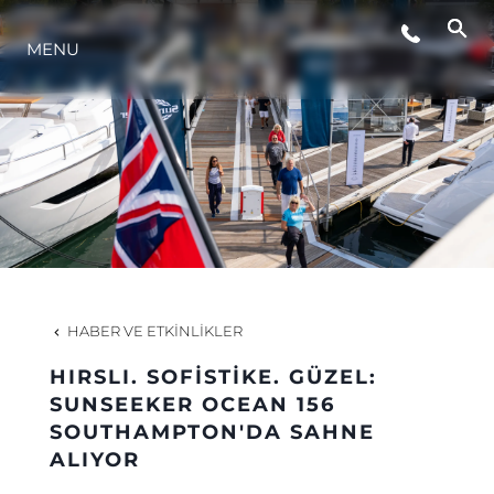
ETKINLIKLER
MENU
YAŞAM ŞEKLİ
YENILIK
ŞİRKET
HABER VE ETKINLIKLER
EKIP
HIRSLI. SOFİSTİKE. GÜZEL:
SUNSEEKER OCEAN 156
MİRAS
SOUTHAMPTON'DA SAHNE
ALIYOR