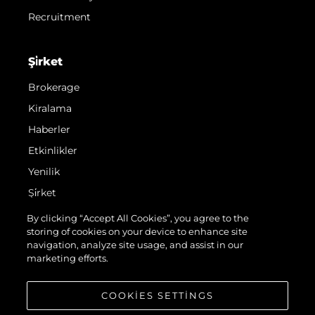
Recruitment
Şi̇rket
Brokerage
Kiralama
Haberler
Etkinlikler
Yenilik
Şi̇rket
Ekip
By clicking “Accept All Cookies”, you agree to the
storing of cookies on your device to enhance site
Yaşam Şekli̇
navigation, analyze site usage, and assist in our
Mi̇ras
marketing efforts.
Teknenizin Piyasa Değerini Öğrenin
COOKIES SETTINGS