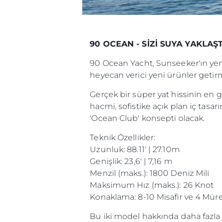
90 OCEAN - SİZİ SUYA YAKLAŞT
90 Ocean Yacht, Sunseeker'ın yen
heyecan verici yeni ürünler getirm
Gerçek bir süper yat hissinin en g
hacmi, sofistike açık plan iç tasa
'Ocean Club' konsepti olacak.
Teknik Özellikler:
Uzunluk: 88.11' | 27.10m
Genişlik: 23,6' | 7,16 m
Menzil (maks.): 1800 Deniz Mili
Maksimum Hız (maks.): 26 Knot
Konaklama: 8-10 Misafir ve 4 Müre
Bu iki model hakkında daha fazla b