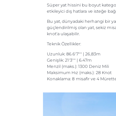
Süper yat hissini bu boyut kategor
etkileyici dış hatlara ve isteğe bağ
Bu yat, dünyadaki herhangi bir ya
güçlendirilmiş olan yat, sekiz mis
knot'a ulaşabilir.
Teknik Özellikler:
Uzunluk: 86.6'7"" | 26,83m
Genişlik: 21'3"" | 6.47m
Menzil (maks.): 1300 Deniz Mili
Maksimum Hız (maks.): 28 Knot
Konaklama: 8 misafir ve 4 Mürett