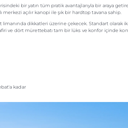
isindeki bir yatın tüm pratik avantajlarıyla bir araya get
lı merkezi açılır kanopi ile şık bir hardtop tavana sahip.
t limanında dikkatleri üzerine çekecek. Standart olarak i
afiri ve dört mürettebatı tam bir lüks ve konfor içinde ko
ebat'a kadar