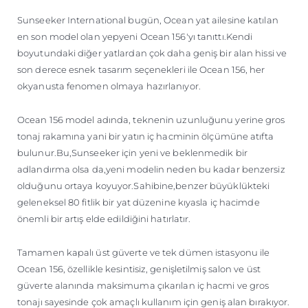
TEKNENIZIN PIYASA DEĞERINI
Sunseeker International bugün, Ocean yat ailesine katılan
ÖĞRENIN
en son model olan yepyeni Ocean 156'yı tanıttı.Kendi
boyutundaki diğer yatlardan çok daha geniş bir alan hissi ve
son derece esnek tasarım seçenekleri ile Ocean 156, her
okyanusta fenomen olmaya hazırlanıyor.
Ocean 156 model adında, teknenin uzunluğunu yerine gros
tonaj rakamına yani bir yatın iç hacminin ölçümüne atıfta
bulunur.Bu,Sunseeker için yeni ve beklenmedik bir
adlandırma olsa da,yeni modelin neden bu kadar benzersiz
olduğunu ortaya koyuyor.Sahibine,benzer büyüklükteki
geleneksel 80 fitlik bir yat düzenine kıyasla iç hacimde
önemli bir artış elde edildiğini hatırlatır.
Tamamen kapalı üst güverte ve tek dümen istasyonu ile
Ocean 156, özellikle kesintisiz, genişletilmiş salon ve üst
güverte alanında maksimuma çıkarılan iç hacmi ve gros
tonajı sayesinde çok amaçlı kullanım için geniş alan bırakıyor.