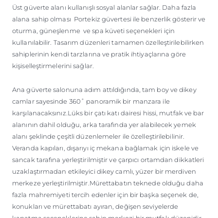
Üst güverte alanı kullanışlı sosyal alanlar sağlar. Daha fazla
alana sahip olması Portekiz güvertesi ile benzerlik gösterir ve
oturma, güneşlenme ve spa küveti seçenekleri için
kullanılabilir. Tasarım düzenleri tamamen özelleştirilebilirken
sahiplerinin kendi tarzlarına ve pratik ihtiyaçlarına göre
kişiselleştirmelerini sağlar.
Ana güverte salonuna adım attıldığında, tam boy ve dikey
camlar sayesinde 360˚ panoramik bir manzara ile
karşılanacaksınız.Lüks bir çatı katı dairesi hissi, mutfak ve bar
alanının dahil olduğu, arka tarafında yer alabilecek yemek
alanı şeklinde çeşitli düzenlemeler ile özelleştirilebilinir.
Veranda kapıları, dışarıyı iç mekana bağlamak için iskele ve
sancak tarafına yerleştirilmiştir ve çarpıcı ortamdan dikkatleri
uzaklaştırmadan etkileyici dikey camlı, yüzer bir merdiven
merkeze yerleştirilmiştir.Mürettabatın teknede olduğu daha
fazla mahremiyeti tercih edenler için bir başka seçenek de,
konukları ve mürettabatı ayıran, değişen seviyelerde
kapatma seçeneklerine sahip merkezi bir mutfak düzenidir.