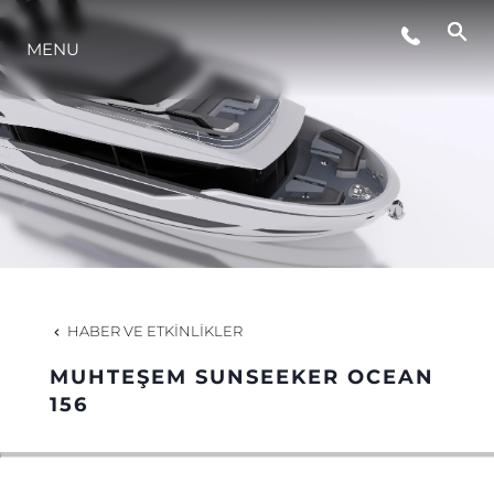
ETKINLIKLER
MENU
YAŞAM ŞEKLİ
YENILIK
ŞİRKET
HABER VE ETKINLIKLER
EKIP
MUHTEŞEM SUNSEEKER OCEAN
156
MİRAS