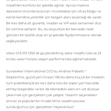
misafirleri konforlu bir şekilde ağırlar. Ayrıca makina
dairesinin önünde bulunan mürettabat için cihaz bloğu ve
kendi kendine yeterlilik için tezgah alanı seçeneği de vardır.
Bir kez daha alt güverte, master ve VIP arası tamamen düz
bir zemine sahiptir. Bu, bu boyuttaki bir teknede nadir
görülen bir özellik olup en iyi şekilde faydanılmasına olanak
sağlayacaktır.
Volvo D13 IPS 1350 ile güçlendirilmiş, sekiz misafiri lüks ve 23
knota varan hızlara ulaşan performansta ağırlamaktadır.
Sunseeker International CEO'su Andrea Frabetti "
Ekiplerimiz, güzel yeni Ocean 156'da daha küçük bir modelin
tüm praktikleriyle bir kez daha lüks bir süper yat hissi elde
etmeyi başardılar ve biz de teknedeki alanı en üst düzeye
çıkarmak için gerçekten çok çalıştık. Tasarım seçenekleri
sınırsız ve popüler bir model olma vaadini pazara
sunduğumuz için gerçekten heyecanlıyız."