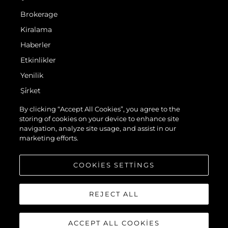
Brokerage
Kiralama
Haberler
Etkinlikler
Yenilik
Şi̇rket
Ekip
By clicking “Accept All Cookies”, you agree to the
storing of cookies on your device to enhance site
Yaşam Şekli̇
navigation, analyze site usage, and assist in our
Mi̇ras
marketing efforts.
Teknenizin Piyasa Değerini Öğrenin
COOKIES SETTINGS
REJECT ALL
ACCEPT ALL COOKIES
© 2026 Sunseeker London Group.Her hakkı saklıdır.