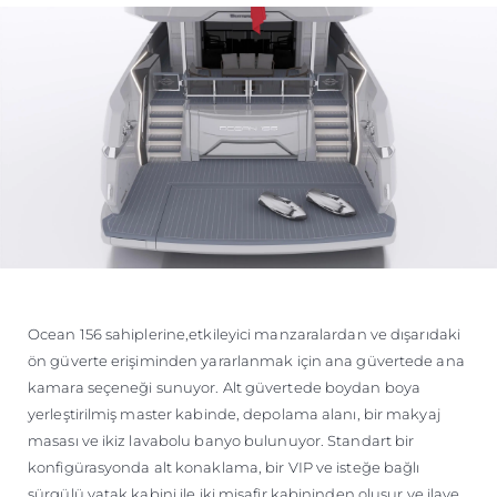
Ocean 156 sahiplerine,etkileyici manzaralardan ve dışarıdaki
ön güverte erişiminden yararlanmak için ana güvertede ana
kamara seçeneği sunuyor. Alt güvertede boydan boya
yerleştirilmiş master kabinde, depolama alanı, bir makyaj
masası ve ikiz lavabolu banyo bulunuyor. Standart bir
konfigürasyonda alt konaklama, bir VIP ve isteğe bağlı
sürgülü yatak kabini ile iki misafir kabininden oluşur ve ilave