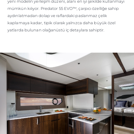
yeni modelin yerleşim düzeni, alanı en iyi şekilde kullanmayı
mümkün kılıyor. Predator 55 EVO™, çarpıcı özelliğe sahip
aydınlatmadan dolap ve raflardaki paslanmaz çelik
kaplamaya kadar, tipik olarak yalnızca daha büyük özel
yatlarda bulunan olağanüstü iç detaylara sahiptir.