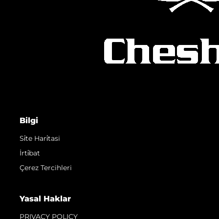
Bilgi
Si̇te Hari̇tasi
İrti̇bat
Çerez Tercihleri
Yasal Haklar
PRIVACY POLICY