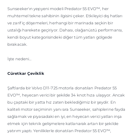
TEKNENIZIN PIYASA DEĞERINI
Sunseeker'ın yepyeni modeli Predator 55 EVO™, her
ÖĞRENIN
muhtemel tekne sahibinin ilgisini çeker. Etkileyici dış hatları
ve zarif iç döşemeleri, herhangi bir marinada seçkin bir
ustalığı harekete geçiriyor. Dahası, olağanüstü performansı,
kendi boyut kategorisindeki diğer tüm yatları gölgede
bırakacak.
İşte nedeni…
Cüretkar Çeviklik
Şaftlarda bir Volvo D11-725 motorla donatılan Predator 55
EVO™, heyecan verici bir şekilde 34 knot hıza ulaşıyor. Ancak
bu çaptaki bir yatta hız zaten beklediğimiz bir şeydir. En
kaliteli motor seçiminin yanı sıra Sunseeker, sahiplerine fayda
sağlamak ve piyasadaki en iyi, en heyecan verici yatları inşa
etmek için teknik gelişmelere katlanarak artan bir şekilde
yatırım yaptı. Yeniliklerle donatılan Predator 55 EVO™,