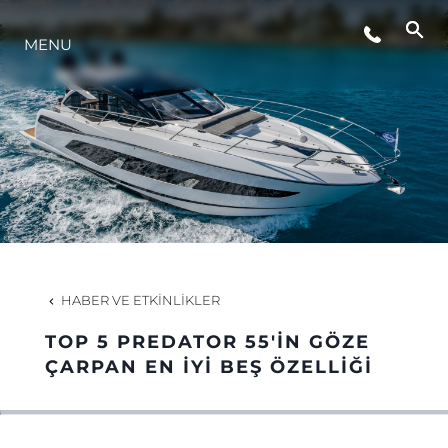
ETKINLIKLER
MENU
YAŞAM ŞEKLİ
YENILIK
ŞİRKET
HABER VE ETKINLIKLER
EKIP
TOP 5 PREDATOR 55'IN GÖZE
ÇARPAN EN İYI BEŞ ÖZELLIĞI
MİRAS