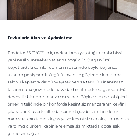
Fevkalade Alan ve Aydınlatma
Predator 55 EVO™'in iç mekanlarda yaşattığı ferahlık hissi,
yeni nesil Sunseeker yatlarına özgüdür. Olağanüstü
boyutlardaki camlar dümenin üzerinde boylu boyunca
uzanan geniş camlı sürgülü tavan ile güçlendirilerek ana
salonu kaplar ve dış dünyayı teknenize taşır. Bu inanılmaz
tasarım, ana güvertede havadar bir atmosfer sağlarken 360
derecelik bir deniz manzarası sunar. Böylece tekne sahipleri
örnek niteliğinde bir konforda kesintisiz manzaranın keyfini
çıkarabilir. Güverte altında, cömert gövde camları, deniz
manzarasının tadını doyasıya ve kesintisiz olarak çıkarmanıza
yardımcı olurken, kabinlere emsalsiz miktarda doğal ışık
girmesini sağlar.