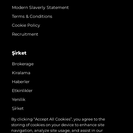
Modern Slaverly Statement
Terms & Conditions
Cookie Policy
Recruitment
Şi̇rket
Brokerage
Kiralama
Haberler
Etkinlikler
Yenilik
Şi̇rket
Ekip
By clicking “Accept All Cookies”, you agree to the
storing of cookies on your device to enhance site
Yaşam Şekli̇
navigation, analyze site usage, and assist in our