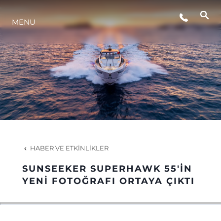
ETKINLIKLER
MENU
YAŞAM ŞEKLİ
YENILIK
ŞİRKET
HABER VE ETKINLIKLER
EKIP
SUNSEEKER SUPERHAWK 55'İN
YENİ FOTOĞRAFI ORTAYA ÇIKTI
MİRAS