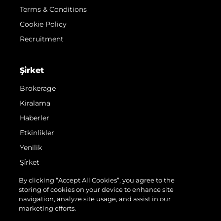
Terms & Conditions
Cookie Policy
Recruitment
Şi̇rket
Brokerage
Kiralama
Haberler
Etkinlikler
Yenilik
Şi̇rket
Ekip
By clicking “Accept All Cookies”, you agree to the
storing of cookies on your device to enhance site
Yaşam Şekli̇
navigation, analyze site usage, and assist in our
Mi̇ras
marketing efforts.