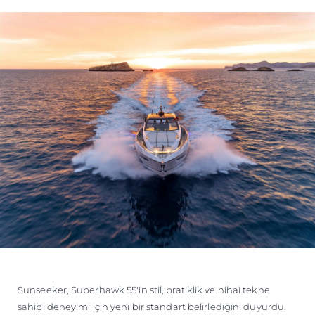
TEKNENIZIN PIYASA DEĞERINI
ÖĞRENIN
Sunseeker, Superhawk 55'in stil, pratiklik ve nihai tekne
sahibi deneyimi için yeni bir standart belirlediğini duyurdu.