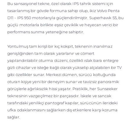
Bu sansasyonel tekne, özel olarak IPS tahrik sistemi için
tasarlanmış bir gövde formuna sahip olup, ikiz Volvo Penta
D11 - IPS 950 motorlarıyla güçlendirilmiştir. Superhawk 55, bu
güçlü motorlarla birlikte eşsiz çeviklik ve heyecan verici bir
performans sunma yeteneğine sahiptir.
Yontulmuş tam kirişli bir kıç kokpit, teknenin inanılmaz
genişliğinden tam olarak yararlanır ve cömert
yapılandırılabilir oturma düzeni, özellikli ıslak bara entegre
gizli cihazlar ve isteğe bağlı olarak yükselip alçalabilen bir TV
gibi özellikler sunar. Merkezi dümen, sürücü koltuğunda
oturan kişiye yeni bir deneyim sunar ve tavizsiz panoramik
görüşlerle ağırlıksızlık hissi yaşatır. Pratiklik, her Sunseeker
teknesinin vazgeçilmez bir parçasıdır. İskele ve sancak
tarafındaki yenilikçi pantograf kapılar, sürücünün ilerideki
ufka odaklanmasını sağlarken dış etkenlere karşı koruma
sağlar.