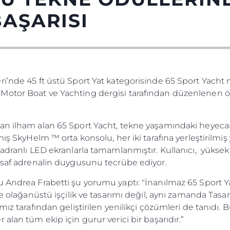
AŞARISI
i’nde 45 ft üstü Sport Yat kategorisinde 65 Sport Yacht m
tor Boat ve Yachting dergisi tarafından düzenlenen ödü
an ilham alan 65 Sport Yacht, tekne yaşamındaki heyecan
ış SkyHelm ™ orta konsolu, her iki tarafına yerleştirilmiş y
 kadranlı LED ekranlarla tamamlanmıştır. Kullanıcı, yük
a saf adrenalin duygusunu tecrübe ediyor.
u Andrea Frabetti şu yorumu yaptı: "İnanılmaz 65 Sport 
ece olağanüstü işçilik ve tasarımı değil, aynı zamanda Ta
mız tarafından geliştirilen yenilikçi çözümleri de tanıdı.
alan tüm ekip için gurur verici bir başarıdır.”