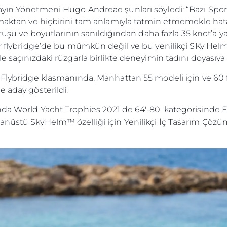
ayın Yönetmeni Hugo Andreae şunları söyledi: “Bazı Sport
ışmaktan ve hiçbirini tam anlamıyla tatmin etmemekle ha
tutuşu ve boyutlarının sanıldığından daha fazla 35 knot’a y
ir flybridge’de bu mümkün değil ve bu yenilikçi SKy Helm
 saçınızdaki rüzgarla birlikte deneyimin tadını doyasıya çı
r Flybridge klasmanında, Manhattan 55 modeli için ve 60
e aday gösterildi.
nda World Yacht Trophies 2021'de 64'-80' kategorisinde E
anüstü SkyHelm™ özelliği için Yenilikçi İç Tasarım Çöz
Yasal Haklar
Şi̇rket
PRIVACY POLICY
Brokera
Modern Slaverly Statement
Kiralama
Terms & Conditions
Haberler