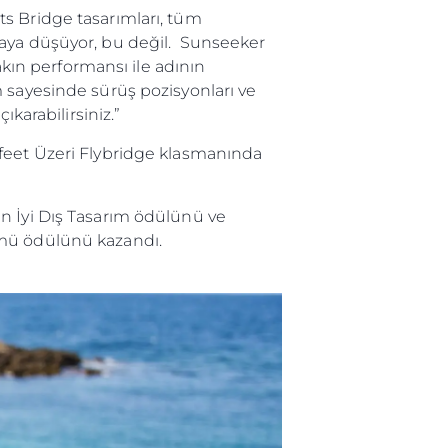
s Bridge tasarımları, tüm
taya düşüyor, bu değil. Sunseeker
akın performansı ile adının
 sayesinde sürüş pozisyonları ve
karabilirsiniz.”
 feet Üzeri Flybridge klasmanında
n İyi Dış Tasarım ödülünü ve
ümü ödülünü kazandı.
ge