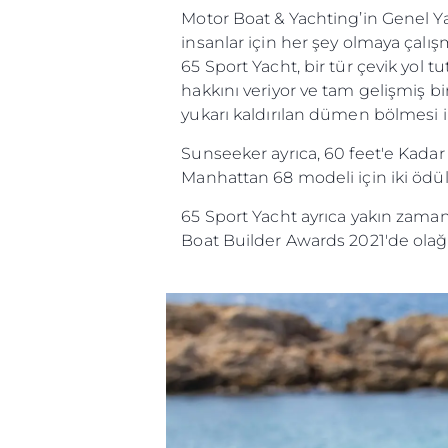
Motor Boat & Yachting’in Genel Y
insanlar için her şey olmaya çal
65 Sport Yacht, bir tür çevik yol 
hakkını veriyor ve tam gelişmiş b
yukarı kaldırılan dümen bölmesi ile
Sunseeker ayrıca, 60 feet'e Kada
Manhattan 68 modeli için iki ödül
65 Sport Yacht ayrıca yakın zama
Boat Builder Awards 2021'de olağ
Bilgi
Si̇te Hari̇tasi
İrti̇bat
Çerez Tercihleri