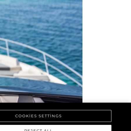
er
li̇
in Piyasa Değerini
COOKIES SETTINGS
REJECT ALL