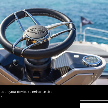
Cookie Policy
Etkinlikl
Recruitment
Yenilik
Şi̇rket
Ekip
Yaşam Şek
Mi̇ras
Tekneniz
Öğrenin
kies on your device to enhance site
s.