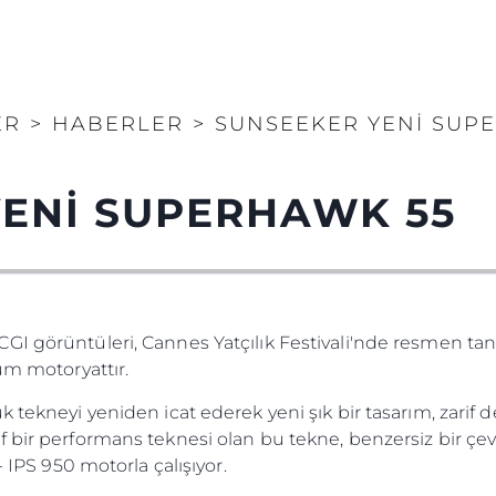
ER
>
HABERLER
>
SUNSEEKER YENİ SUP
YENİ SUPERHAWK 55
GI görüntüleri, Cannes Yatçılık Festivali'nde resmen tan
um motoryattır.
 tekneyi yeniden icat ederek yeni şık bir tasarım, zarif de
 bir performans teknesi olan bu tekne, benzersiz bir çevi
- IPS 950 motorla çalışıyor.