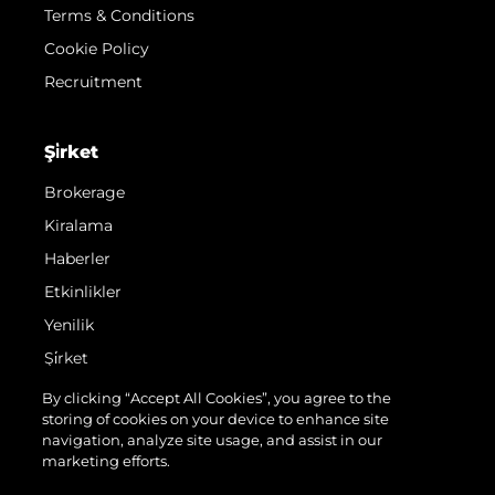
Terms & Conditions
Cookie Policy
Recruitment
Şi̇rket
Brokerage
Kiralama
Haberler
Etkinlikler
Yenilik
Şi̇rket
Ekip
By clicking “Accept All Cookies”, you agree to the
storing of cookies on your device to enhance site
Yaşam Şekli̇
navigation, analyze site usage, and assist in our
Mi̇ras
marketing efforts.
Teknenizin Piyasa Değerini Öğrenin