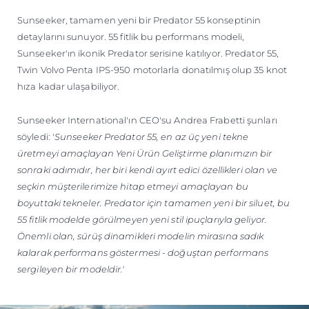
TEKNENIZIN PIYASA DEĞERINI
Sunseeker, tamamen yeni bir Predator 55 konseptinin
ÖĞRENIN
detaylarını sunuyor. 55 fitlik bu performans modeli,
Sunseeker'ın ikonik Predator serisine katılıyor. Predator 55,
Twin Volvo Penta IPS-950 motorlarla donatılmış olup 35 knot
hıza kadar ulaşabiliyor.
Sunseeker International'ın CEO'su Andrea Frabetti şunları
söyledi: '
Sunseeker Predator 55, en az üç yeni tekne
üretmeyi amaçlayan Yeni Ürün Geliştirme planımızın bir
sonraki adımıdır, her biri kendi ayırt edici özellikleri olan ve
seçkin müşterilerimize hitap etmeyi amaçlayan bu
boyuttaki tekneler. Predator için tamamen yeni bir siluet, bu
55 fitlik modelde görülmeyen yeni stil ipuçlarıyla geliyor.
Önemli olan, sürüş dinamikleri modelin mirasına sadık
kalarak performans göstermesi - doğuştan performans
sergileyen bir modeldir.'