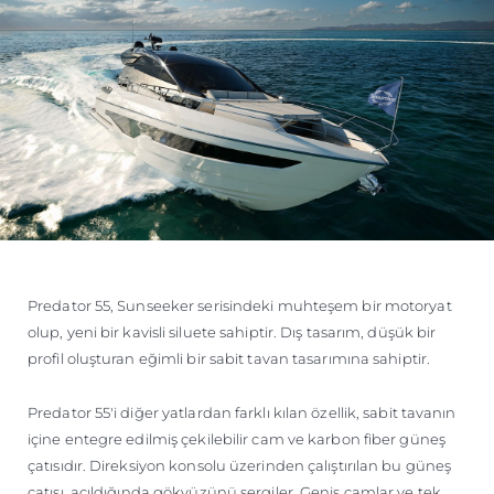
Predator 55, Sunseeker serisindeki muhteşem bir motoryat
olup, yeni bir kavisli siluete sahiptir. Dış tasarım, düşük bir
profil oluşturan eğimli bir sabit tavan tasarımına sahiptir.
Predator 55'i diğer yatlardan farklı kılan özellik, sabit tavanın
içine entegre edilmiş çekilebilir cam ve karbon fiber güneş
çatısıdır. Direksiyon konsolu üzerinden çalıştırılan bu güneş
çatısı, açıldığında gökyüzünü sergiler. Geniş camlar ve tek