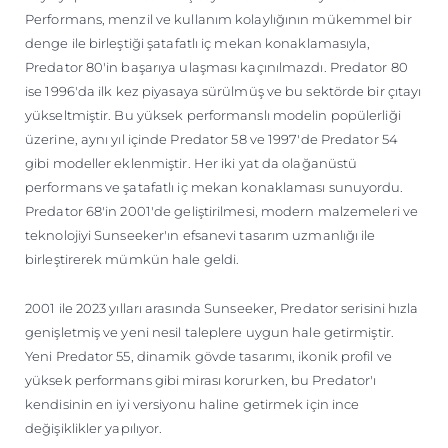
Performans, menzil ve kullanım kolaylığının mükemmel bir
denge ile birleştiği şatafatlı iç mekan konaklamasıyla,
Predator 80'in başarıya ulaşması kaçınılmazdı. Predator 80
ise 1996'da ilk kez piyasaya sürülmüş ve bu sektörde bir çıtayı
yükseltmiştir. Bu yüksek performanslı modelin popülerliği
üzerine, aynı yıl içinde Predator 58 ve 1997'de Predator 54
gibi modeller eklenmiştir. Her iki yat da olağanüstü
performans ve şatafatlı iç mekan konaklaması sunuyordu.
Predator 68'in 2001'de geliştirilmesi, modern malzemeleri ve
teknolojiyi Sunseeker'ın efsanevi tasarım uzmanlığı ile
birleştirerek mümkün hale geldi.
2001 ile 2023 yılları arasında Sunseeker, Predator serisini hızla
genişletmiş ve yeni nesil taleplere uygun hale getirmiştir.
Yeni Predator 55, dinamik gövde tasarımı, ikonik profil ve
yüksek performans gibi mirası korurken, bu Predator'ı
kendisinin en iyi versiyonu haline getirmek için ince
değişiklikler yapılıyor.