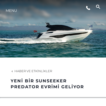
ETKINLIKLER
MENU
YAŞAM ŞEKLİ
YENILIK
ŞİRKET
HABER VE ETKINLIKLER
EKIP
YENİ BİR SUNSEEKER
PREDATOR EVRİMİ GELİYOR
MİRAS