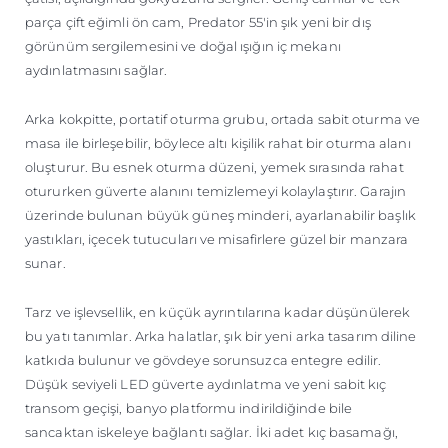
parça çift eğimli ön cam, Predator 55'in şık yeni bir dış
görünüm sergilemesini ve doğal ışığın iç mekanı
aydınlatmasını sağlar.
Arka kokpitte, portatif oturma grubu, ortada sabit oturma ve
masa ile birleşebilir, böylece altı kişilik rahat bir oturma alanı
oluşturur. Bu esnek oturma düzeni, yemek sırasında rahat
otururken güverte alanını temizlemeyi kolaylaştırır. Garajın
üzerinde bulunan büyük güneş minderi, ayarlanabilir başlık
yastıkları, içecek tutucuları ve misafirlere güzel bir manzara
sunar.
Tarz ve işlevsellik, en küçük ayrıntılarına kadar düşünülerek
bu yatı tanımlar. Arka halatlar, şık bir yeni arka tasarım diline
katkıda bulunur ve gövdeye sorunsuzca entegre edilir.
Düşük seviyeli LED güverte aydınlatma ve yeni sabit kıç
transom geçişi, banyo platformu indirildiğinde bile
sancaktan iskeleye bağlantı sağlar. İki adet kıç basamağı,