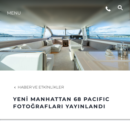
ETKINLIKLER
MENU
YAŞAM ŞEKLİ
YENILIK
ŞİRKET
HABER VE ETKINLIKLER
EKIP
YENİ MANHATTAN 68 PACIFIC
FOTOĞRAFLARI YAYINLANDI
MİRAS