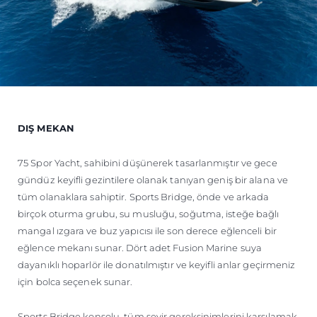
DIŞ MEKAN
75 Spor Yacht, sahibini düşünerek tasarlanmıştır ve gece
gündüz keyifli gezintilere olanak tanıyan geniş bir alana ve
tüm olanaklara sahiptir. Sports Bridge, önde ve arkada
birçok oturma grubu, su musluğu, soğutma, isteğe bağlı
mangal ızgara ve buz yapıcısı ile son derece eğlenceli bir
eğlence mekanı sunar. Dört adet Fusion Marine suya
dayanıklı hoparlör ile donatılmıştır ve keyifli anlar geçirmeniz
için bolca seçenek sunar.
Sports Bridge konsolu, tüm seyir gereksinimlerini karşılamak