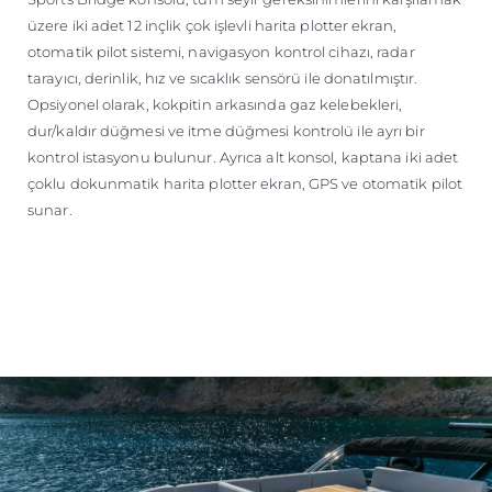
üzere iki adet 12 inçlik çok işlevli harita plotter ekran,
otomatik pilot sistemi, navigasyon kontrol cihazı, radar
tarayıcı, derinlik, hız ve sıcaklık sensörü ile donatılmıştır.
Opsiyonel olarak, kokpitin arkasında gaz kelebekleri,
dur/kaldır düğmesi ve itme düğmesi kontrolü ile ayrı bir
kontrol istasyonu bulunur. Ayrıca alt konsol, kaptana iki adet
çoklu dokunmatik harita plotter ekran, GPS ve otomatik pilot
sunar.