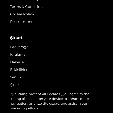
Terms & Conditions
Cookie Policy
Recruitment
Şi̇rket
Brokerage
Kiralama
Haberler
Etkinlikler
Yenilik
Şi̇rket
Ekip
By clicking “Accept All Cookies”, you agree to the
storing of cookies on your device to enhance site
Yaşam Şekli̇
navigation, analyze site usage, and assist in our
Mi̇ras
marketing efforts.