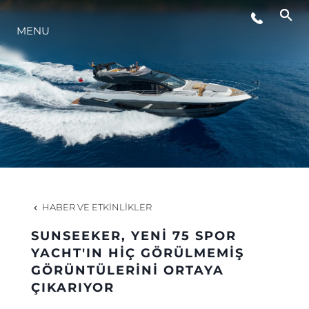
ETKINLIKLER
MENU
YAŞAM ŞEKLİ
YENILIK
ŞİRKET
HABER VE ETKINLIKLER
EKIP
SUNSEEKER, YENİ 75 SPOR
YACHT'IN HİÇ GÖRÜLMEMİŞ
MİRAS
GÖRÜNTÜLERİNİ ORTAYA
ÇIKARIYOR