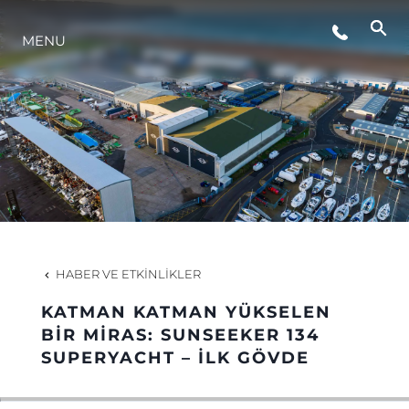
ETKINLIKLER
MENU
YAŞAM ŞEKLİ
YENILIK
ŞİRKET
HABER VE ETKINLIKLER
EKIP
KATMAN KATMAN YÜKSELEN
BIR MIRAS: SUNSEEKER 134
MİRAS
SUPERYACHT – İLK GÖVDE