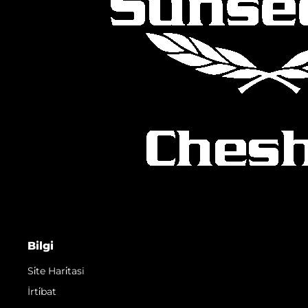
Bilgi
Si̇te Hari̇tasi
İrti̇bat