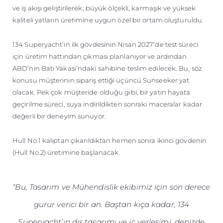
ve iş akışı geliştirilerek; büyük ölçekli, karmaşık ve yüksek
kaliteli yatların üretimine uygun özel bir ortam oluşturuldu.
134 Superyacht’ın ilk gövdesinin Nisan 2027’de test süreci
için üretim hattından çıkması planlanıyor ve ardından
ABD’nin Batı Yakası’ndaki sahibine teslim edilecek. Bu, söz
konusu müşterinin sipariş ettiği üçüncü Sunseeker yat
olacak. Pek çok müşteride olduğu gibi, bir yatın hayata
geçirilme süreci, suya indirildikten sonraki maceralar kadar
değerli bir deneyim sunuyor.
Hull No.1 kalıptan çıkarıldıktan hemen sonra ikinci gövdenin
(Hull No.2) üretimine başlanacak.
“Bu, Tasarım ve Mühendislik ekibimiz için son derece
gurur verici bir an. Baştan kıça kadar, 134
Superyacht’ın dış tasarımı ve iç yerleşimi, denizde