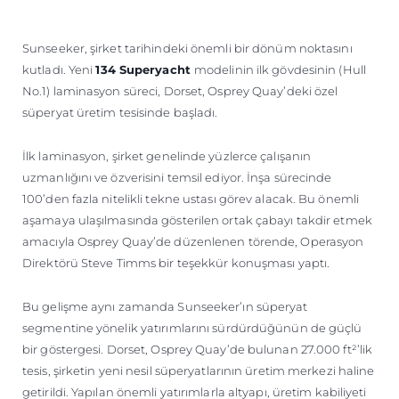
TEKNENIZIN PIYASA DEĞERINI
ÖĞRENIN
Sunseeker, şirket tarihindeki önemli bir dönüm noktasını
kutladı. Yeni
134 Superyacht
modelinin ilk gövdesinin (Hull
No.1) laminasyon süreci, Dorset, Osprey Quay’deki özel
süperyat üretim tesisinde başladı.
İlk laminasyon, şirket genelinde yüzlerce çalışanın
uzmanlığını ve özverisini temsil ediyor. İnşa sürecinde
100’den fazla nitelikli tekne ustası görev alacak. Bu önemli
aşamaya ulaşılmasında gösterilen ortak çabayı takdir etmek
amacıyla Osprey Quay’de düzenlenen törende, Operasyon
Direktörü Steve Timms bir teşekkür konuşması yaptı.
Bu gelişme aynı zamanda Sunseeker’ın süperyat
segmentine yönelik yatırımlarını sürdürdüğünün de güçlü
bir göstergesi. Dorset, Osprey Quay’de bulunan 27.000 ft²’lik
tesis, şirketin yeni nesil süperyatlarının üretim merkezi haline
getirildi. Yapılan önemli yatırımlarla altyapı, üretim kabiliyeti