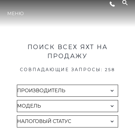
Brokerage
СОБЫТИЯ
МЕНЮ
LIFESTYLE
ПОИСК ВСЕХ ЯХТ НА
ИННОВАЦИИ
ПРОДАЖУ
СОВПАДАЮЩИЕ ЗАПРОСЫ
:
258
КОМПАНИЯ
КОМАНДА
НАСЛЕДИЕ