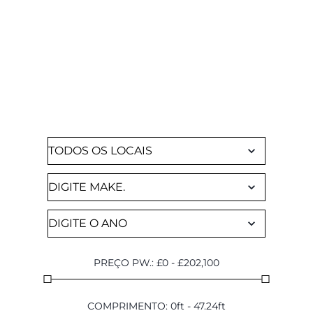
ENCONTRE UN CHARTER
Navegue por todos os nossos iates
disponíveis
PREÇO PW.
:
£
0
-
£
202,100
COMPRIMENTO
:
0
ft
-
47.24
ft