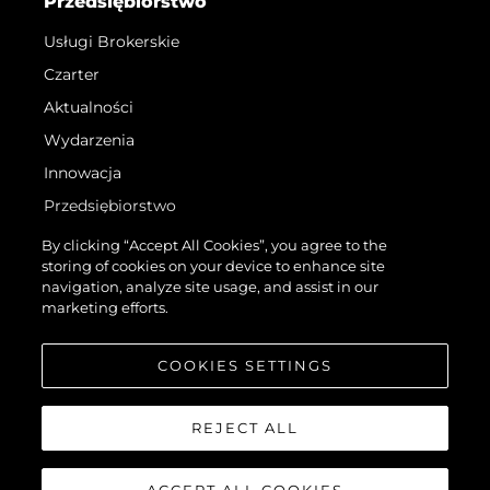
Przedsiębiorstwo
Usługi Brokerskie
Czarter
Aktualności
Wydarzenia
Innowacja
Przedsiębiorstwo
Zespół
By clicking “Accept All Cookies”, you agree to the
storing of cookies on your device to enhance site
Styl Życia
navigation, analyze site usage, and assist in our
Tradycja
marketing efforts.
Wyceń Swoją Łódź
COOKIES SETTINGS
REJECT ALL