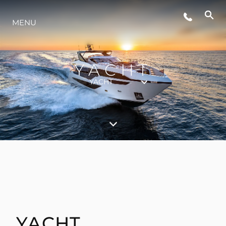
WYDARZENIA
MENU
STYL ŻYCIA
YACHT
YACHT
INNOWACJA
PRZEDSIĘBIORSTWO
ZESPÓŁ
TRADYCJA
YACHT