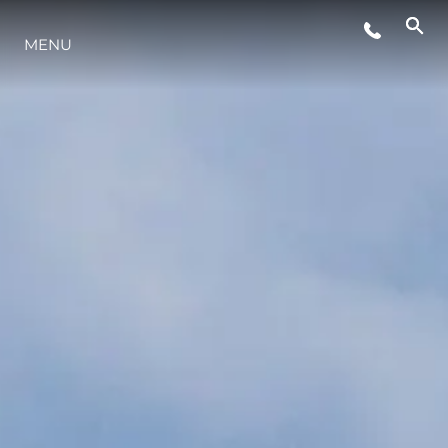
WYDARZENIA
MENU
STYL ŻYCIA
INNOWACJA
PRZEDSIĘBIORSTWO
ZESPÓŁ
TRADYCJA