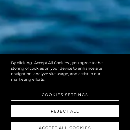
PREDATOR 55
By clicking “Accept All Cookies”, you agree to the
EVO™
storing of cookies on your device to enhance site
navigation, analyze site usage, and assist in our
marketing efforts.
COOKIES SETTINGS
REJECT ALL
ACCEPT ALL COOKIES