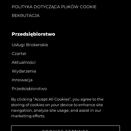
POLITYKA DOTYCZĄCA PLIKÓW COOKIE
REKRUTACJA
Przedsiębiorstwo
Usługi Brokerskie
Czarter
Aktualności
Wydarzenia
Innowacja
Przedsiębiorstwo
Zespół
By clicking “Accept All Cookies”, you agree to the
storing of cookies on your device to enhance site
Styl Życia
navigation, analyze site usage, and assist in our
Tradycja
marketing efforts.
Wyceń Swoją Łódź