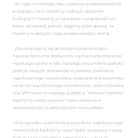
• W ciągu minionego roku i podczas przeprowadzenia
przeglądu nie znaleźliśmy żadnych obszarów
budzących niepokój, przypadków niezgodności lub
braku akceptacji, jednak zdajemy sobie sprawę, że
musimy w dalszym ciągu przeprowadzać ocenę.
• Zobowiązujemy się do kontynuowania audytu
naszego łańcucha dostawców, wyznaczania obszarów
wysokiego ryzyka w celu lepszego zrozumienia polityki i
praktyk naszych dostawców w zakresie zwalczania
współczesnego niewolnictwa, zwiększania świadomości
na temat współczesnego niewolnictwa i praw człowieka
oraz afirmowania naszego podejścia "zerowej tolerancji".
Będziemy nadal ujawniać nasze ustalenia w
oświadczeniach publikowanych w przyszłości.
• W przypadku ujawnienia przypadków współczesnego
niewolnictwa będziemy nadal żądać akceptacji naszej
polityki przeciwdziałania niewolnictwu i usuwać