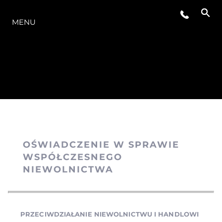
OFERTA
MENU
OŚWIADCZENIE W SPRAWIE
WSPÓŁCZESNEGO
NIEWOLNICTWA
PRZECIWDZIAŁANIE NIEWOLNICTWU I HANDLOWI