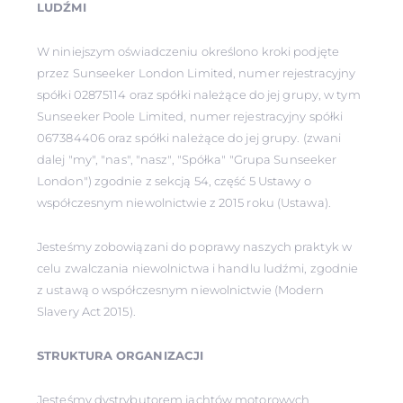
LUDŹMI
W niniejszym oświadczeniu określono kroki podjęte
przez Sunseeker London Limited, numer rejestracyjny
spółki 02875114 oraz spółki należące do jej grupy, w tym
Sunseeker Poole Limited, numer rejestracyjny spółki
067384406 oraz spółki należące do jej grupy. (zwani
dalej "my", "nas", "nasz", "Spółka" "Grupa Sunseeker
London") zgodnie z sekcją 54, część 5 Ustawy o
współczesnym niewolnictwie z 2015 roku (Ustawa).
Jesteśmy zobowiązani do poprawy naszych praktyk w
celu zwalczania niewolnictwa i handlu ludźmi, zgodnie
z ustawą o współczesnym niewolnictwie (Modern
Slavery Act 2015).
STRUKTURA ORGANIZACJI
Jesteśmy dystrybutorem jachtów motorowych