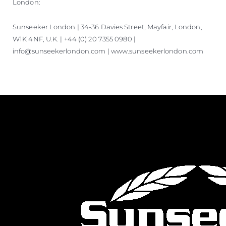
London:
Sunseeker London | 34-36 Davies Street, Mayfair, London,
W1K 4NF, U.K. | +44 (0) 20 7355 0980 |
info@sunseekerlondon.com | www.sunseekerlondon.com