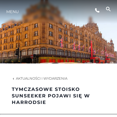
WYDARZENIA
MENU
STYL ŻYCIA
INNOWACJA
PRZEDSIĘBIORSTWO
AKTUALNOŚCI I WYDARZENIA
ZESPÓŁ
TYMCZASOWE STOISKO
SUNSEEKER POJAWI SIĘ W
HARRODSIE
TRADYCJA