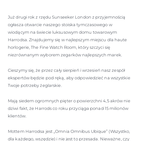
WYCEŃ SWOJĄ ŁÓDŹ
Już drugi rok z rzędu Sunseeker London z przyjemnością
ogłasza otwarcie naszego stoiska tymczasowego w
wiodącym na świecie luksusowym domu towarowym
Harrodsa. Znajdujemy się w najlepszym miejscu dla haute
horlogerie, The Fine Watch Room, który szczyci się
niezrównanym wyborem zegarków najlepszych marek.
Cieszymy się, że przez cały sierpień i wrzesień nasz zespół
ekspertów będzie pod ręką, aby odpowiedzieć na wszystkie
Twoje potrzeby żeglarskie.
Mają siedem ogromnych pięter o powierzchni 4,5 akrów nie
dziwi fakt, że Harrods co roku przyciąga ponad 15 milionów
klientów.
Mottem Harrodsa jest „Omnia Omnibus Ubique” (Wszystko,
dla każdego, wszędzie) i nie jest to przesada. Nieważne, czy