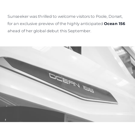
WYCEŃ SWOJĄ ŁÓDŹ
Sunseeker was thrilled to welcome visitors to Poole, Dorset,
for an exclusive preview of the highly anticipated
Ocean 156
ahead of her global debut this September.