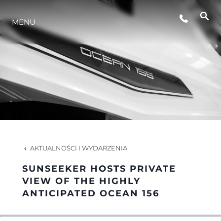
WYDARZENIA
MENU
STYL ŻYCIA
INNOWACJA
PRZEDSIĘBIORSTWO
AKTUALNOŚCI I WYDARZENIA
ZESPÓŁ
SUNSEEKER HOSTS PRIVATE
VIEW OF THE HIGHLY
ANTICIPATED OCEAN 156
TRADYCJA