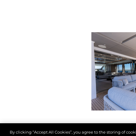
Preferencje Plików
By clicking “Accept All Cookies”, you agree to the storing of coo