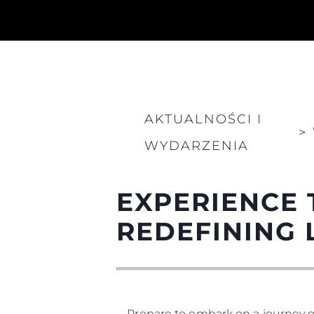
AKTUALNOŚCI I
>
WYDARZENIA
EXPERIENCE 
REDEFINING 
Prepare to embark on a journey o