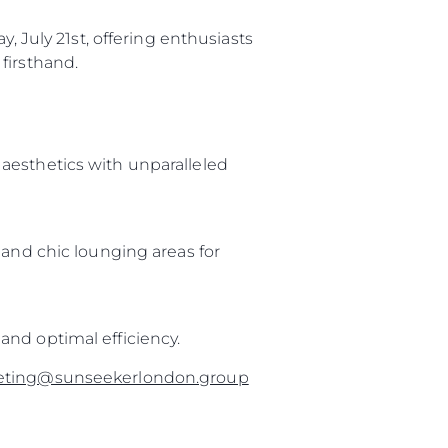
, July 21st, offering enthusiasts
firsthand.
aesthetics with unparalleled
 and chic lounging areas for
and optimal efficiency.
eting@sunseekerlondon.group
iębiorstwo
rokerskie