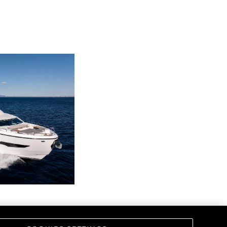
ści
nia
a
biorstwo
a
woją Łódź