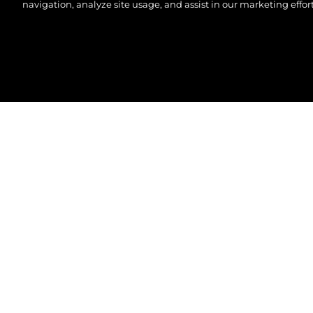
navigation, analyze site usage, and assist in our marketing effort
©.2026 Sunseeker London Group.Wszelkie prawa za