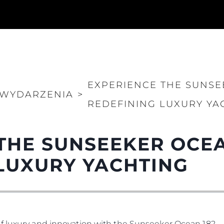
EXPERIENCE THE SUNSE
WYDARZENIA
>
REDEFINING LUXURY YA
THE SUNSEEKER OCEA
LUXURY YACHTING
f luxury and innovation with the Sunseeker Ocean 182.