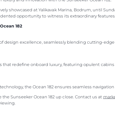
sively showcased at Yalikavak Marina, Bodrum, until Sunday
ented opportunity to witness its extraordinary features 
 Ocean 182
of design excellence, seamlessly blending cutting-edge 
s that redefine onboard luxury, featuring opulent cabins
 technology, the Ocean 182 ensures seamless navigation 
e the Sunseeker Ocean 182 up close. Contact us at
mark
Kwestie Prawne
Przeds
viewing.
POLITYKA PRYWATNOŚCI
Usługi B
OŚWIADCZENIE W
Czarter