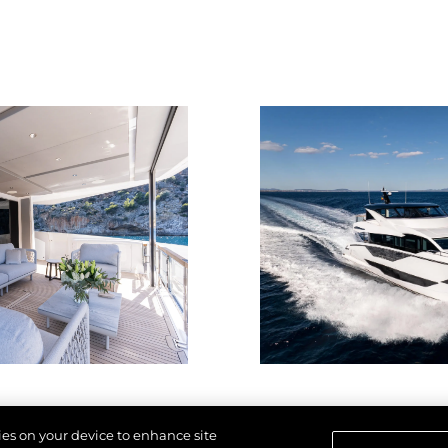
SPRAWIE
 Cookie
Aktualno
WSPÓŁCZESNEGO
NIEWOLNICTWA
Wydarze
WARUNKI
Innowacj
POLITYKA DOTYCZĄCA
Przedsię
PLIKÓW COOKIE
Zespół
REKRUTACJA
Styl Życi
Tradycja
Wyceń S
kies on your device to enhance site