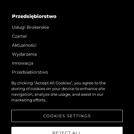
Przedsiębiorstwo
Usługi Brokerskie
Czarter
Aktualności
Wydarzenia
Innowacja
Przedsiębiorstwo
Zespół
By clicking “Accept All Cookies”, you agree to the
storing of cookies on your device to enhance site
Styl Życia
navigation, analyze site usage, and assist in our
Tradycja
marketing efforts.
Wyceń Swoją Łódź
COOKIES SETTINGS
REJECT ALL