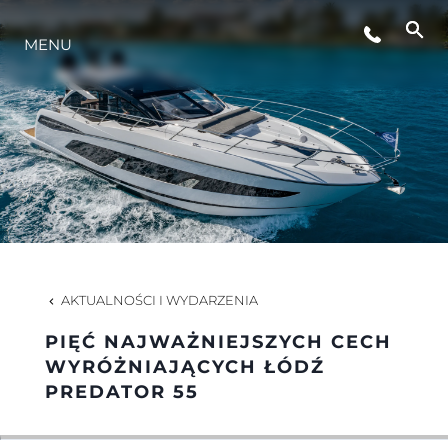
WYDARZENIA
MENU
STYL ŻYCIA
INNOWACJA
PRZEDSIĘBIORSTWO
AKTUALNOŚCI I WYDARZENIA
ZESPÓŁ
PIĘĆ NAJWAŻNIEJSZYCH CECH
WYRÓŻNIAJĄCYCH ŁÓDŹ
PREDATOR 55
TRADYCJA