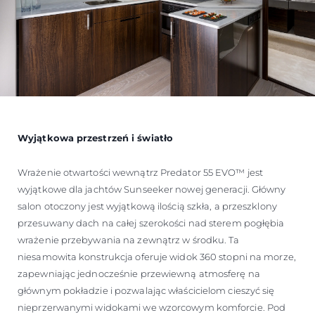
Wyjątkowa przestrzeń i światło
Wrażenie otwartości wewnątrz Predator 55 EVO™ jest
wyjątkowe dla jachtów Sunseeker nowej generacji. Główny
salon otoczony jest wyjątkową ilością szkła, a przeszklony
przesuwany dach na całej szerokości nad sterem pogłębia
wrażenie przebywania na zewnątrz w środku. Ta
niesamowita konstrukcja oferuje widok 360 stopni na morze,
zapewniając jednocześnie przewiewną atmosferę na
głównym pokładzie i pozwalając właścicielom cieszyć się
nieprzerwanymi widokami we wzorcowym komforcie. Pod