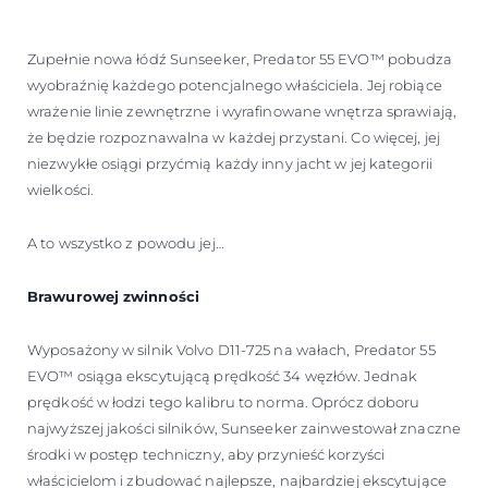
WYCEŃ SWOJĄ ŁÓDŹ
Zupełnie nowa łódź Sunseeker, Predator 55 EVO™ pobudza
wyobraźnię każdego potencjalnego właściciela. Jej robiące
wrażenie linie zewnętrzne i wyrafinowane wnętrza sprawiają,
że będzie rozpoznawalna w każdej przystani. Co więcej, jej
niezwykłe osiągi przyćmią każdy inny jacht w jej kategorii
wielkości.
A to wszystko z powodu jej…
Brawurowej zwinności
Wyposażony w silnik Volvo D11-725 na wałach, Predator 55
EVO™ osiąga ekscytującą prędkość 34 węzłów. Jednak
prędkość w łodzi tego kalibru to norma. Oprócz doboru
najwyższej jakości silników, Sunseeker zainwestował znaczne
środki w postęp techniczny, aby przynieść korzyści
właścicielom i zbudować najlepsze, najbardziej ekscytujące